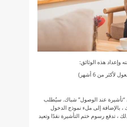
وإعداد هذه الوثائق:
كثر من 6 أشهر)
لى “تأشيرة عند الوصول” شباك. سيُطلب
 ، بالإضافة إلى ملء نموذج الدخول
ذج طلب تأشيرة فيتنام NA1). بعد ذلك ، تدفع رسوم ختم التأشيرة نقدًا وتعيد