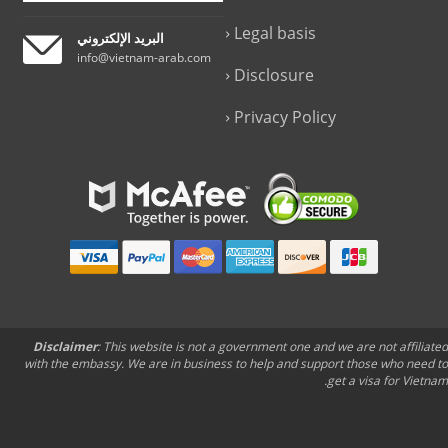
Legal basis
البريد الإلكتروني
info@vietnam-arab.com
Disclosure
Privacy Policy
Disclaimer
: This website is not a government one and we are not affiliated
with the embassy. We are in business to help and support those who need to
get a visa for Vietnam.