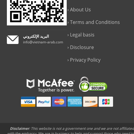
About Us
Terms and Conditions
Legal basis
البريد الإلكتروني
info@vietnam-arab.com
Disclosure
Privacy Policy
Disclaimer
: This website is not a government one and we are not affiliated
with the embassy. We are in business to help and support those who need to