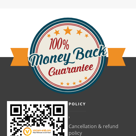
POLICY
Cancellation & refund
policy