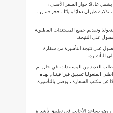
شمل عادةً: جواز السفر الأصلي ،
لب تأشيرة فيتنام ، صورتان 3×4 سم ، تذكرة طيران ذهابًا وإيابًا ، حجز فندق ،
نغوليا وتقديم جميع المستندات المطلوبة
صول على النتيجة.
ن 5 إلى 10 أيام عمل للحصول على نتيجة التأشيرة من سفارة
ى التأشيرة.
يتطلب العديد من المستندات. في حال لم
طني المنغوليا تطبيق فيزا فيتنام بهذه
دًا عن مكتب السفارة ، يوصى بالتأشيرة
تم إطلاق فيزا فيتنام الإلكتروني في فبراير 2017 ، وهو يساعد الأجانب في تطبيق تأشيرة