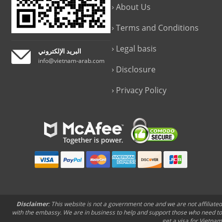
About Us
Terms and Conditions
Legal basis
البريد الإلكتروني
info@vietnam-arab.com
Disclosure
Privacy Policy
Disclaimer
: This website is not a government one and we are not affiliated
with the embassy. We are in business to help and support those who need to
get a visa for Vietnam.