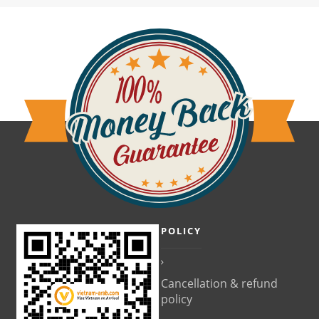
POLICY
Cancellation & refund
policy