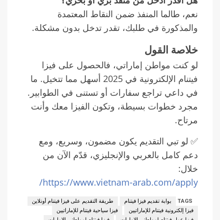
هل أقدر أدخل من منفذ بري أو بحري؟
نعم، طالما المنفذ ضمن النقاط المعتمدة
والمذكورة في طلبك، تقدر تدخل بدون مشكلة.
خلاصة القول
لو كنت مواطن إماراتي، فالحصول على فيزا
فيتنام الإلكترونية في 2025 أسهل مما تتخيل. ما
في داعي تراجع سفارات أو تستنى في الطوابير.
مجرد خطوات بسيطة، وتكون الفيزا معك وأنت
مرتاح.
✅ لو تبي التقديم يكون مضمون، وسريع، ومع
دعم كامل بالعربي والإنجليزي، قدّم الآن من
خلال:
https://www.vietnam-arab.com/apply/
TAGS
بوابة تقديم فيزا فيتنام
طريقة التقديم على فيزا فيتنام أونلاين
فيزا إلكترونية فيتنام للإماراتيين
فيزا سياحية فيتنام للإماراتيين