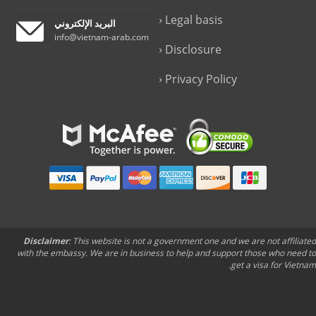
Legal basis
البريد الإلكتروني
info@vietnam-arab.com
Disclosure
Privacy Policy
Disclaimer
: This website is not a government one and we are not affiliated
with the embassy. We are in business to help and support those who need to
get a visa for Vietnam.