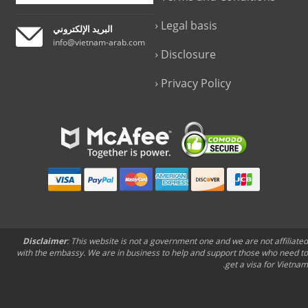
Legal basis
البريد الإلكتروني
info@vietnam-arab.com
Disclosure
Privacy Policy
Disclaimer
: This website is not a government one and we are not affiliated
with the embassy. We are in business to help and support those who need to
get a visa for Vietnam.