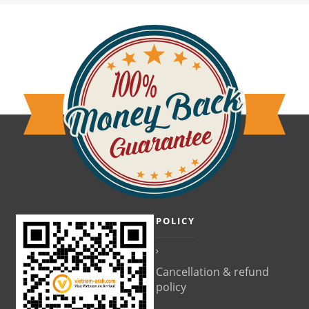
POLICY
Cancellation & refund
policy