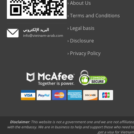
About Us
Terms and Conditions
Legal basis
البريد الإلكتروني
info@vietnam-arab.com
Disclosure
Privacy Policy
Disclaimer
: This website is not a government one and we are not affiliated
with the embassy. We are in business to help and support those who need to
get a visa for Vietnam.