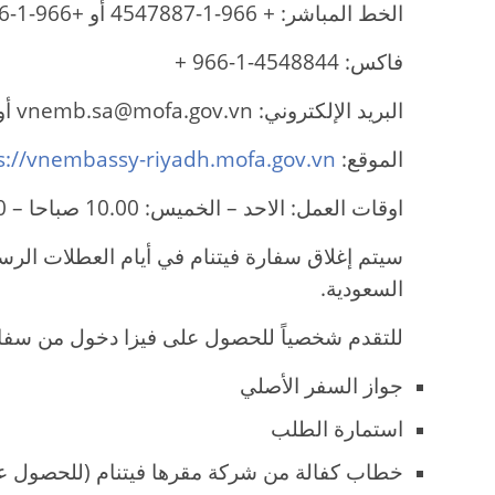
الخط المباشر: + 966-1-4547887 أو +966-1-4569756
فاكس: 4548844-1-966 +
البريد الإلكتروني: vnemb.sa@mofa.gov.vn أو vietsa@ymail.com
الموقع:
s://vnembassy-riyadh.mofa.gov.vn
اوقات العمل: الاحد – الخميس: 10.00 صباحا – 14.00 مساءا
سيتم إغلاق سفارة فيتنام في أيام العطلات الرسم
السعودية.
للتقدم شخصياً للحصول على فيزا دخول من سفارة
جواز السفر الأصلي
استمارة الطلب
خطاب كفالة من شركة مقرها فيتنام (للحصول ع