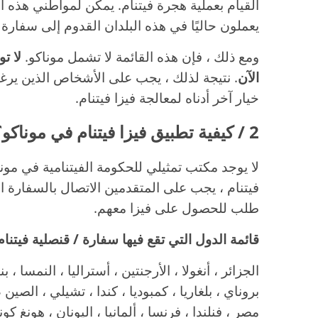
القيام بعملية هجرة فيتنام. يمكن لمواطني هذه ا
يعملون حاليًا في هذه البلدان القدوم إلى سفارة أ
ومع ذلك ، فإن هذه القائمة لا تشمل موناكو.
لا ت
الآن
. نتيجة لذلك ، يجب على الأشخاص الذين يرغب
خيار آخر أدناه لمعالجة فيزا فيتنام.
2 / كيفية تطبيق فيزا فيتنام في موناكو؟
لا يوجد مكتب تمثيلي للحكومة الفيتنامية في مون
فيتنام ، يجب على المتقدمين الاتصال بالسفارة ا
طلب للحصول على فيزا معهم.
قائمة الدول التي تقع فيها سفارة / قنصلية فيتنام
الجزائر ، أنغولا ، الأرجنتين ، أستراليا ، النمسا ، ب
بروناي ، بلغاريا ، كمبوديا ، كندا ، تشيلي ، الصين
مصر ، فنلندا ، فرنسا ، ألمانيا ، اليونان ، هونغ كونغ