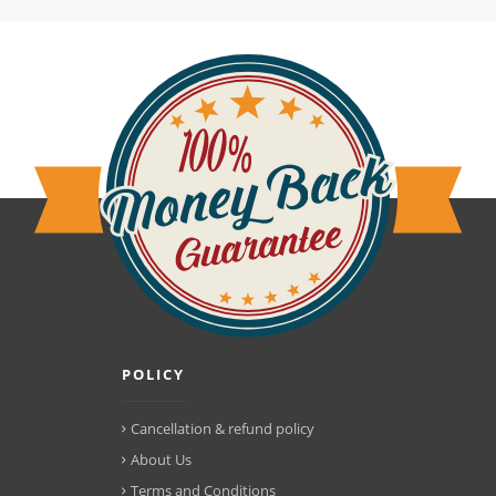
POLICY
Cancellation & refund policy
About Us
Terms and Conditions