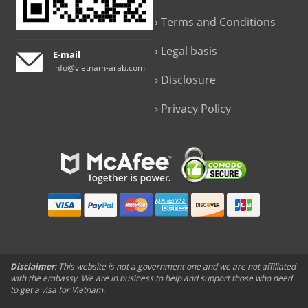
Terms and Conditions
Legal basis
E-mail
info@vietnam-arab.com
Disclosure
Privacy Policy
Disclaimer
: This website is not a government one and we are not affiliated
with the embassy. We are in business to help and support those who need
to get a visa for Vietnam.