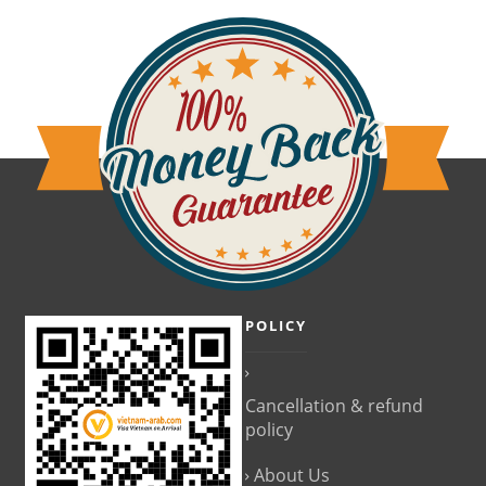
POLICY
Cancellation & refund
policy
About Us