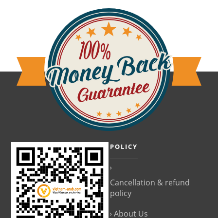
POLICY
Cancellation & refund
policy
About Us